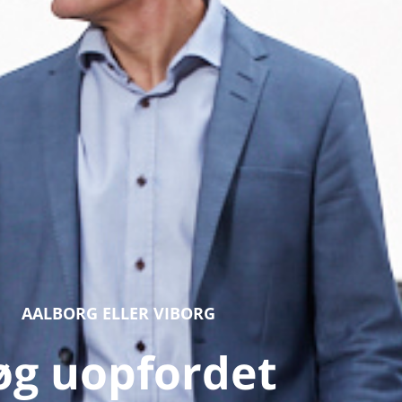
AALBORG ELLER VIBORG
øg uopfordet