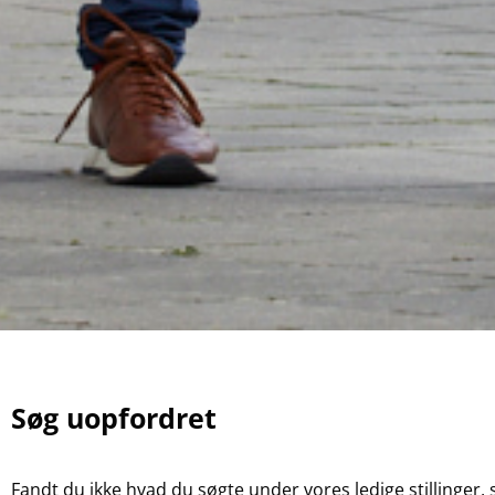
Søg uopfordret
Fandt du ikke hvad du søgte under vores ledige stillinger, 