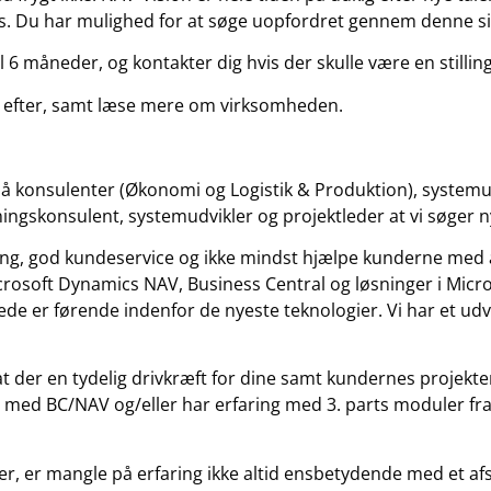
e os. Du har mulighed for at søge uopfordret gennem denne s
 6 måneder, og kontakter dig hvis der skulle være en stilling
r efter, samt læse mere om virksomheden.
på konsulenter (Økonomi og Logistik & Produktion), systemu
ningskonsulent, systemudvikler og projektleder at vi søger n
ring, god kundeservice og ikke mindst hjælpe kunderne med 
osoft Dynamics NAV, Business Central og løsninger i Micro
rede er førende indenfor de nyeste teknologier. Vi har et u
at der en tydelig drivkræft for dine samt kundernes projekte
 med BC/NAV og/eller har erfaring med 3. parts moduler fra
r, er mangle på erfaring ikke altid ensbetydende med et afs