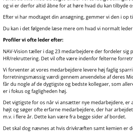
og vi er derfor altid åbne for at høre hvad du kan tilbyd
Efter vi har modtaget din ansøgning, gemmer vi den i op til
Du kan i det følgende læse mere om hvad vi normalt lede
Profiler vi ofte leder efter:
NAV-Vision tæller i dag 23 medarbejdere der fordeler sig 
HR/rekruttering. Det vil ofte være indenfor felterne forret
Vi forventer at vores medarbejdere levere høj faglig spar
forretningsmæssig værdi gennem anvendelse af deres Micr
får du nogle af de dygtigste og bedste kollegaer, som alle
er i fokus og fagligheden høj.
Det vigtigste for os når vi ansætter nye medarbejdere, er 
højt og søger ofte erfarne medarbejdere, der har arbejdet
m.v. i flere år. Dette kan være fra begge sider af bordet.
Det skal dog nævnes at hvis drivkræften samt kemien er de