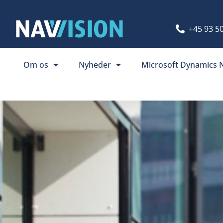
+45 93 50
Om os
Nyheder
Microsoft Dynamics N
Søg uopfordret