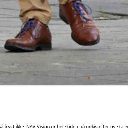
så frygt ikke. NAV-Vision er hele tiden på udkig efter nye ta