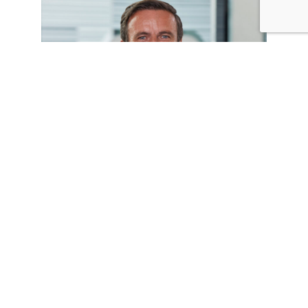
Kim Hvilsted
Markedsdirektør
+45 41308705
kdh@nav-vision.dk
Ønskes yderligere information
Kontakt Kim Hvilsted eller send os en besked for en helt
uforpligtende dialog om løsningen i relation til netop din
virksomheds ønsker og behov.