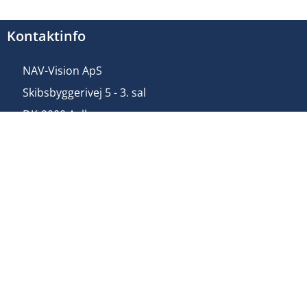
Kontaktinfo
NAV-Vision ApS
Skibsbyggerivej 5 - 3. sal
DK-9000 Aalborg
NAV-Vision ApS
Toldboden 3 - 1.D. nr. 16
DK-8800 Viborg
+45 9350 8700
info@nav-vision.dk
© 2026 All rights reserved.