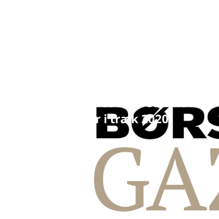
NAV-Vision kåres som Gazelle for
tredje år i træk 2020
3. november 2020