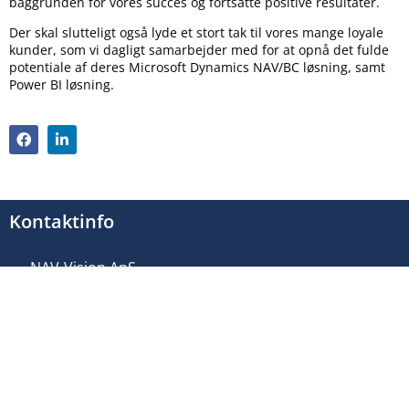
baggrunden for vores succes og fortsatte positive resultater.
Der skal slutteligt også lyde et stort tak til vores mange loyale
kunder, som vi dagligt samarbejder med for at opnå det fulde
potentiale af deres Microsoft Dynamics NAV/BC løsning, samt
Power BI løsning.
Kontaktinfo
NAV-Vision ApS
Skibsbyggerivej 5 - 3. sal
DK-9000 Aalborg
NAV-Vision ApS