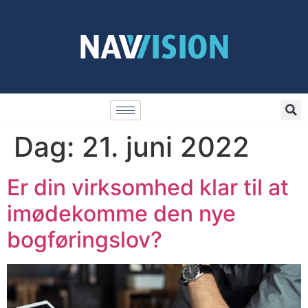
Dag:
21. juni 2022
Er din virksomhed klar til at
imødekomme den nye
bogføringslov?