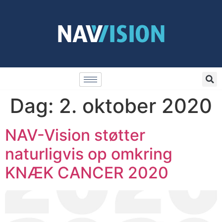
Dag:
2. oktober 2020
NAV-Vision støtter
naturligvis op omkring
KNÆK CANCER 2020